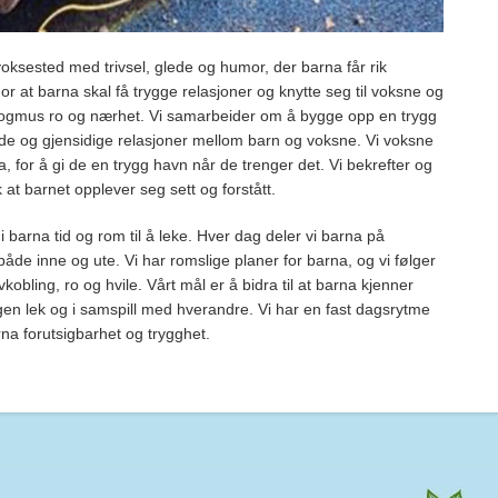
ksested med trivsel, glede og humor, der barna får rik
For at barna skal få trygge relasjoner og knytte seg til voksne og
kogmus ro og nærhet. Vi samarbeider om å bygge opp en trygg
e og gjensidige relasjoner mellom barn og voksne. Vi voksne
for å gi de en trygg havn når de trenger det. Vi bekrefter og
 at barnet opplever seg sett og forstått.
 barna tid og rom til å leke. Hver dag deler vi barna på
åde inne og ute. Vi har romslige planer for barna, og vi følger
kobling, ro og hvile. Vårt mål er å bidra til at barna kjenner
gen lek og i samspill med hverandre. Vi har en fast dagsrytme
na forutsigbarhet og trygghet.