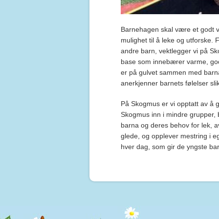
Barnehagen skal være et godt vo
mulighet til å leke og utforske. 
andre barn, vektlegger vi på S
base som innebærer varme, god
er på gulvet sammen med barna, 
anerkjenner barnets følelser slik
På Skogmus er vi opptatt av å gi
Skogmus inn i mindre grupper, b
barna og deres behov for lek, av
glede, og opplever mestring i e
hver dag, som gir de yngste bar