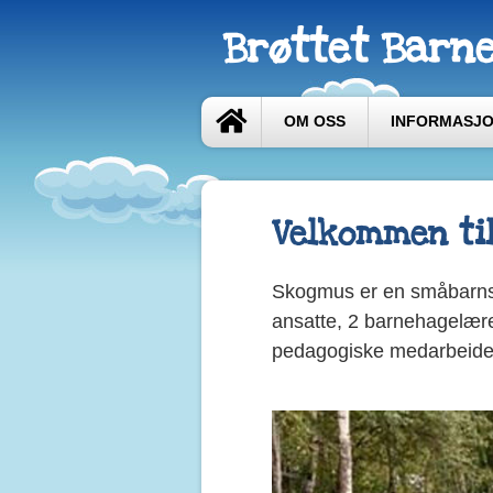
Brøttet Barn
OM OSS
INFORMASJ
Velkommen ti
Skogmus er en småbarnsav
ansatte, 2 barnehagelær
pedagogiske medarbeide