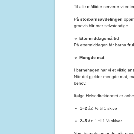
Til alle måltider serverer vi ent
På
storbarnsavdelingen
oppmu
gradvis blir mer selvstendige.
🔹
Ettermiddagsmåltid
På ettermiddagen får barna
fru
🔹
Mengde mat
I barnehagen har vi et viktig an
Når det gjelder mengde mat, må v
behov.
Ifølge Helsedirektoratet er anbe
1–2 år:
½ til 1 skive
2–5 år:
1 til 1 ½ skiver
Som barnehage er det vår oppga