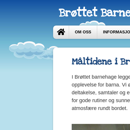
Brøttet Barn
OM OSS
INFORMASJ
Måltidene i B
I Brøttet barnehage legge
opplevelse for barna. Vi 
deltakelse, samtaler og en
for gode rutiner og sunne
atmosfære rundt bordet.