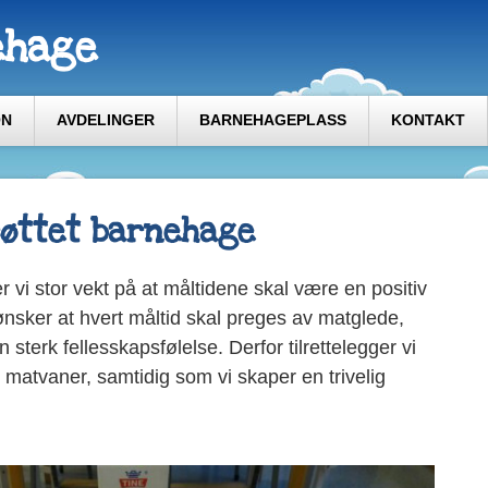
ehage
ON
AVDELINGER
BARNEHAGEPLASS
KONTAKT
røttet barnehage
r vi stor vekt på at måltidene skal være en positiv
ønsker at hvert måltid skal preges av matglede,
 sterk fellesskapsfølelse. Derfor tilrettelegger vi
 matvaner, samtidig som vi skaper en trivelig