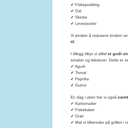
✔ Fiskepudding
✔ Ost
✔ Skinke
✔ Leverpostei
Vi ønsker å redusere bruken av 
til
.
I tillegg tilbyr vi alltid
et godt ut
smaker og teksturer. Dette er s
✔ Agurk
✔ Tomat
✔ Paprika
✔ Gulrot
En dag i uken har vi også
varmt
✔ Karbonader
✔ Fiskekaker
✔ Grøt
✔ Mat vi tilbereder på grillen i vå