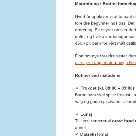
Matordning i Brøttet barneha
Hvert år opplever vi at temaet o
foreldre begynner hos oss. Det 
ernæring. Eierstyret ønsker der
dette, og hvilke vurderinger som
450,- pr. barn for vårt måltidstil
Flott om nye foreldre setter der
eierstyret ang. matordning i Br
Rutiner ved måltidene
🔹
Frokost (kl. 08:00 – 09:00)
Barna som skal spise frokost i
valg og gode spisevaner allere
🔹
Lunsj
Til lunsj serverer vi
grovt brød 
annet:
✔ Makrell i tomat