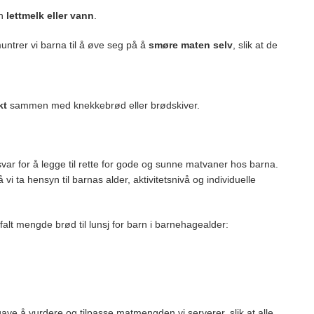
en
lettmelk eller vann
.
ntrer vi barna til å øve seg på å
smøre maten selv
, slik at de
kt
sammen med knekkebrød eller brødskiver.
svar for å legge til rette for gode og sunne matvaner hos barna.
i ta hensyn til barnas alder, aktivitetsnivå og individuelle
falt mengde brød til lunsj for barn i barnehagealder:
ve å vurdere og tilpasse matmengden vi serverer, slik at alle