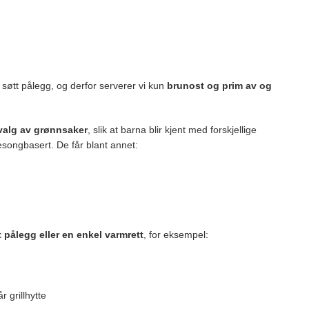
søtt pålegg, og derfor serverer vi kun
brunost og prim av og
valg av grønnsaker
, slik at barna blir kjent med forskjellige
esongbasert. De får blant annet:
 pålegg eller en enkel varmrett
, for eksempel:
r grillhytte