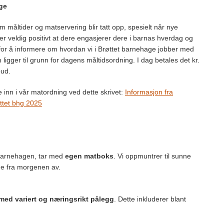
ge
m måltider og matservering blir tatt opp, spesielt når nye
er veldig positivt at dere engasjerer dere i barnas hverdag og
for å informere om hvordan vi i Brøttet barnehage jobber med
 ligger til grunn for dagens måltidsordning. I dag betales det kr.
bud.
e inn i vår matordning ved dette skrivet:
Informasjon fra
øttet bhg 2025
 barnehagen, tar med
egen matboks
. Vi oppmuntrer til sunne
de fra morgenen av.
med variert og næringsrikt pålegg
. Dette inkluderer blant